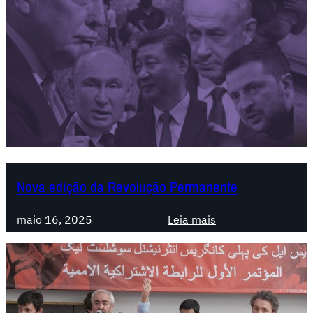
d
o
s
U
n
i
d
o
s
:
D
Nova edição da Revolução Permanente
e
c
:
maio 16, 2025
Leia mais
l
N
a
o
r
v
a
a
ç
e