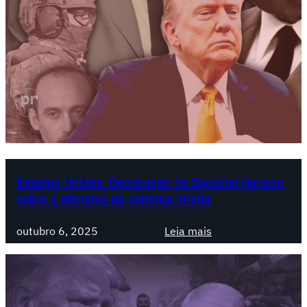
Estados Unidos: Declaração da Socialist Horizon
sobre a ofensiva da extrema direita
:
outubro 6, 2025
Leia mais
E
s
t
a