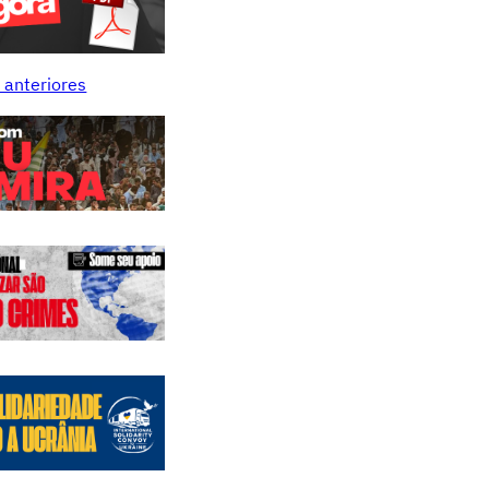
 anteriores