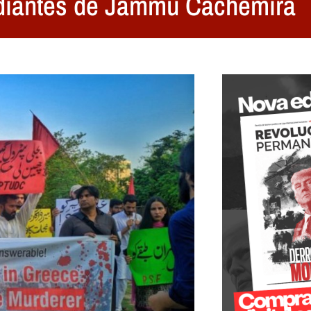
udiantes de Jammu Cachemira