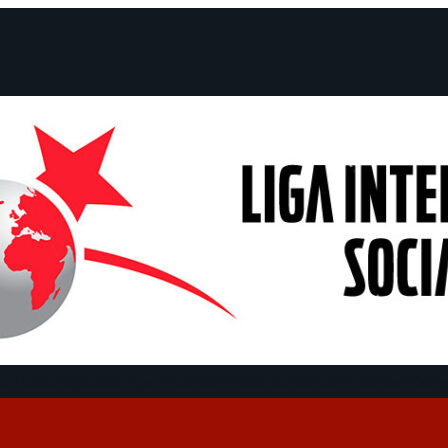
e Declarações
Campanhas
Polêmicas
Datas
Quem somos?
Cong