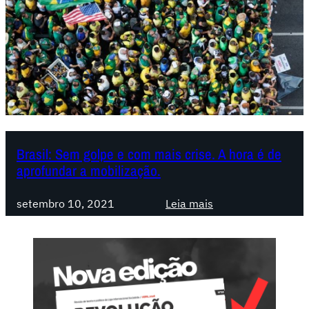
i
l
:
B
o
l
s
o
n
Brasil: Sem golpe e com mais crise. A hora é de
a
aprofundar a mobilização.
r
o
:
setembro 10, 2021
Leia mais
c
B
o
r
n
a
d
s
e
i
n
l