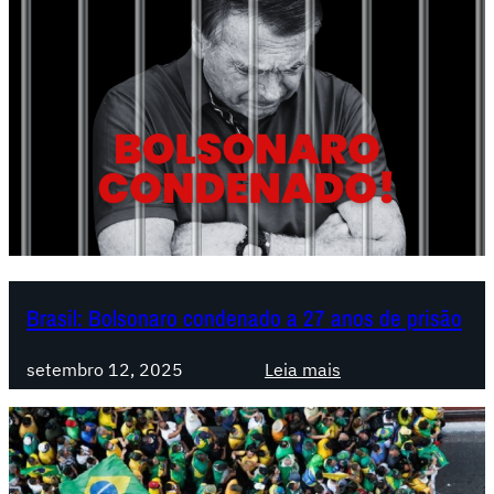
Brasil: Bolsonaro condenado a 27 anos de prisão
:
setembro 12, 2025
Leia mais
B
r
a
s