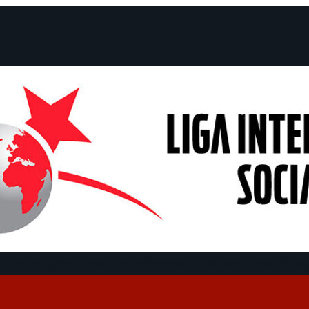
e Declarações
Campanhas
Polêmicas
Datas
Quem somos?
Cong