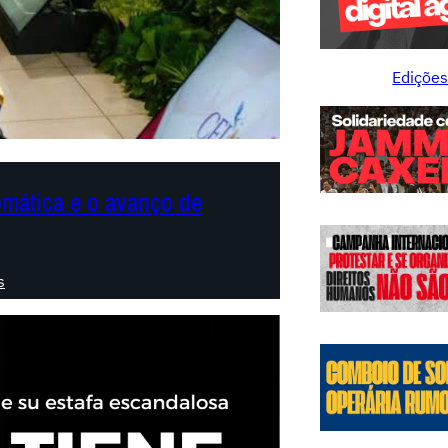
Edições
mática e o avanço de
:
s
C
ú
p
u
l
a