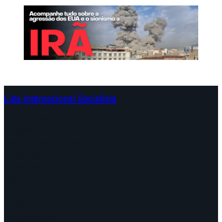
Liga Internacional Socialista
Continentes
Programa
Documentos e Declarações
Campanhas
Polêmicas
Datas
Quem somos?
Congressos
Onde estamos