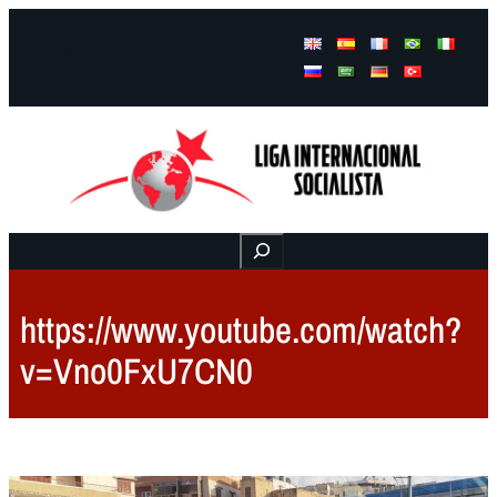
Facebook
Instagram
Mail
Buscar
https://www.youtube.com/watch?
v=Vno0FxU7CN0