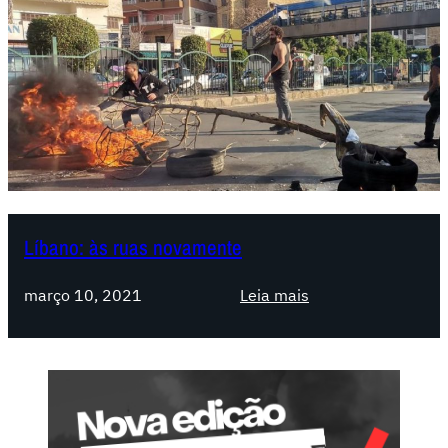
Líbano: às ruas novamente
:
março 10, 2021
Leia mais
L
í
b
a
n
o