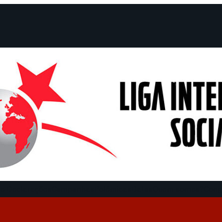
e Declarações
Campanhas
Polêmicas
Datas
Quem somos?
Cong