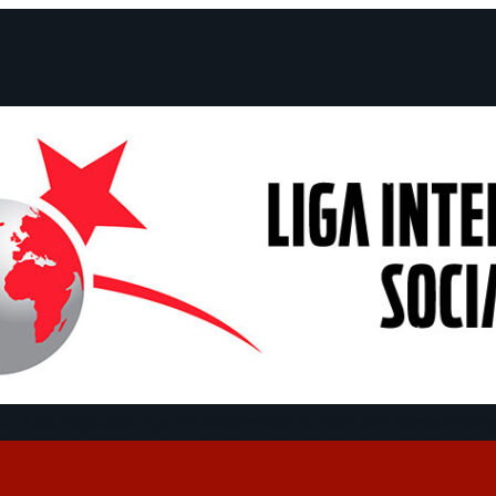
e Declarações
Campanhas
Polêmicas
Datas
Quem somos?
Cong