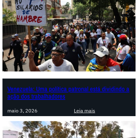
Venezuela: Uma política patronal está dividindo a
ação dos trabalhadores
:
maio 3, 2026
Leia mais
V
e
n