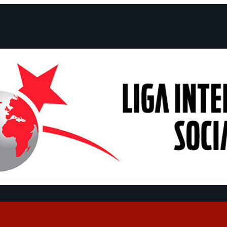
e Declarações
Campanhas
Polêmicas
Datas
Quem somos?
Cong