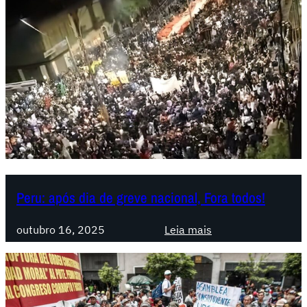
Peru: após dia de greve nacional, Fora todos!
:
outubro 16, 2025
Leia mais
P
e
r
u