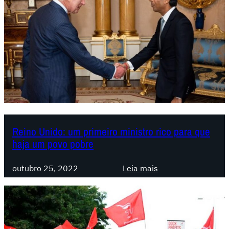
Reino Unido: um primeiro ministro rico para que
haja um povo pobre
:
outubro 25, 2022
Leia mais
R
e
i
n