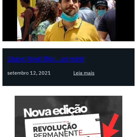
Líbano: Faisal Sfeir… um mártir
:
setembro 12, 2021
Leia mais
L
í
b
a
n
o
:
F