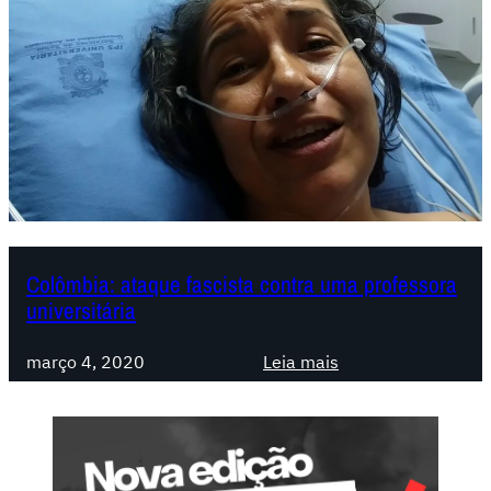
Colômbia: ataque fascista contra uma professora
universitária
:
março 4, 2020
Leia mais
C
o
l
ô