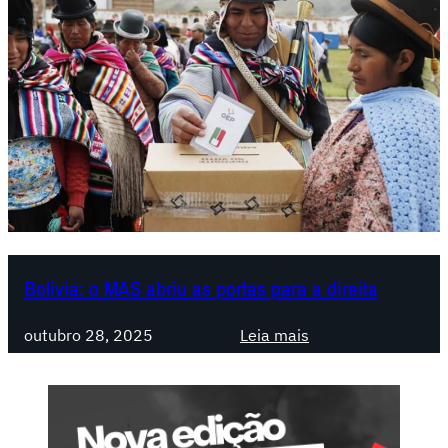
Bolívia: o MAS abriu as portas para a direita
:
outubro 28, 2025
Leia mais
B
o
l
í