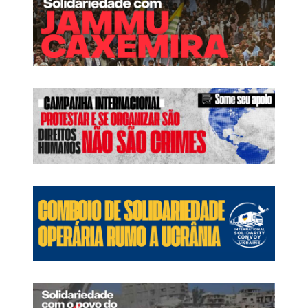
m
o
s
n
o
r
t
e
-
a
m
e
r
i
c
a
n
o