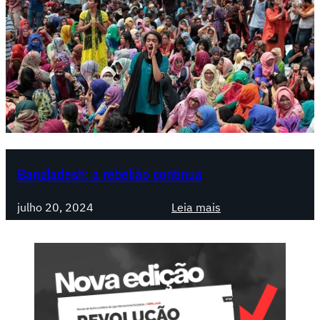
Bangladesh: a rebelião continua
:
julho 20, 2024
Leia mais
B
a
n
g
l
a