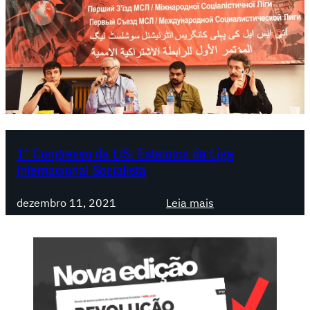
1° Congresso da LIS: Estatutos da Liga
Internacional Socialista
:
dezembro 11, 2021
Leia mais
1
°
C
o
n
g