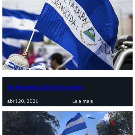
Na Nicarágua: Abril dói e muito
:
abril 20, 2026
Leia mais
N
a
N
i