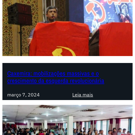
Caxemira: mobilizações massivas e o
crescimento da esquerda revolucionária
:
março 7, 2024
Leia mais
C
a
x
e
m