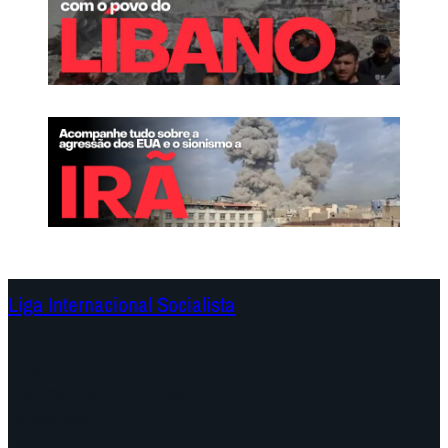
i
a
o
.
n
U
á
m
r
n
i
o
a
v
o
m
a
r
c
Liga Internacional Socialista
o
Continentes
p
Programa
a
Documentos e Declarações
r
Campanhas
a
Polêmicas