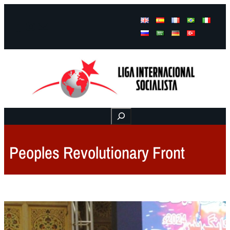
Facebook
Instagram
Mail
Buscar
Peoples Revolutionary Front