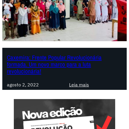
i
r
a
:
m
o
b
i
Caxemira: Frente Popular Revolucionária
l
formada. Um novo marco para a luta
i
revolucionária!
z
a
:
agosto 2, 2022
Leia mais
ç
C
õ
a
e
x
s
e
m
m
a
i