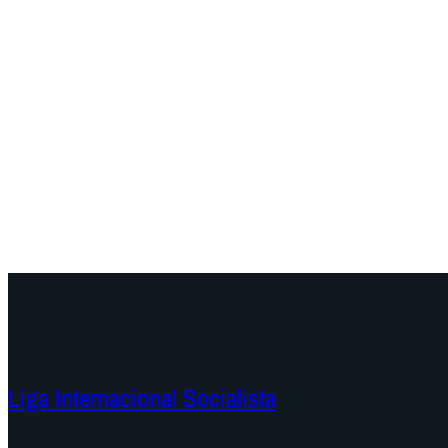
Liga Internacional Socialista