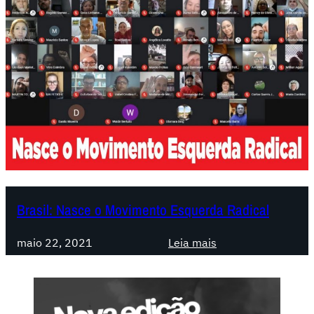
Brasil: Nasce o Movimento Esquerda Radical
:
maio 22, 2021
Leia mais
B
r
a
s