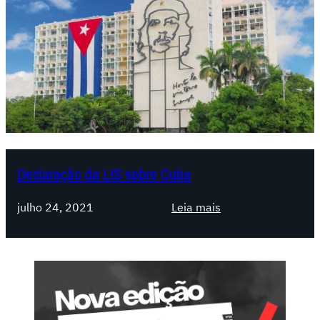
Declaração da LIS sobre Cuba
:
julho 24, 2021
Leia mais
D
e
c
l
a
r