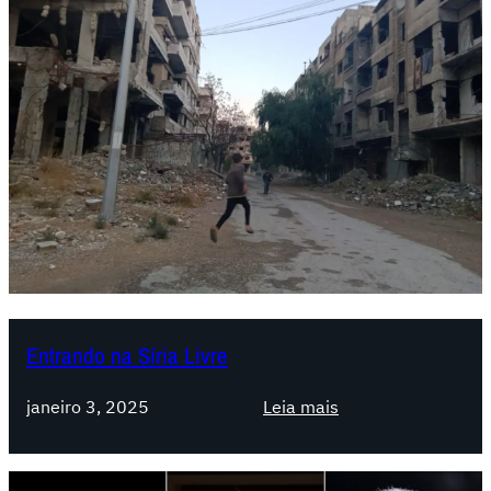
Entrando na Síria Livre
:
janeiro 3, 2025
Leia mais
E
n
t