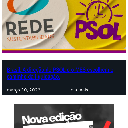
Brasil: A direção do PSOL e o MES escolhem o
caminho da liquidação.
:
março 30, 2022
Leia mais
B
r
a
s
i