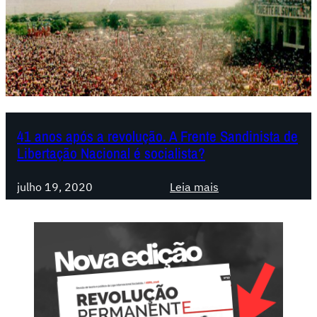
41 anos após a revolução. A Frente Sandinista de
Libertação Nacional é socialista?
:
julho 19, 2020
Leia mais
4
1
a
n
o
s
a