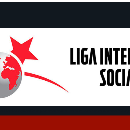
e Declarações
Campanhas
Polêmicas
Datas
Quem somos?
Cong