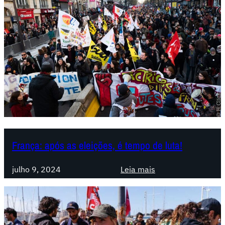
í
v
i
a
.
P
a
z
P
e
r
e
França: após as eleições, é tempo de luta!
i
r
:
julho 9, 2024
Leia mais
a
F
a
r
s
a
s
n