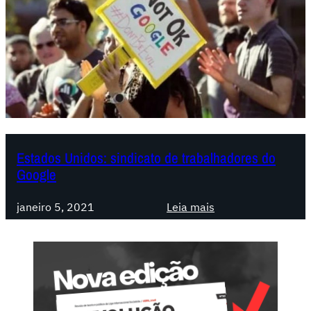
Estados Unidos: sindicato de trabalhadores do
Google
:
janeiro 5, 2021
Leia mais
E
s
t
a
d
o