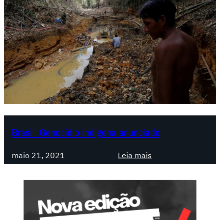
Brasil: Genocídio indígena anunciado
:
maio 21, 2021
Leia mais
B
r
a
s
i