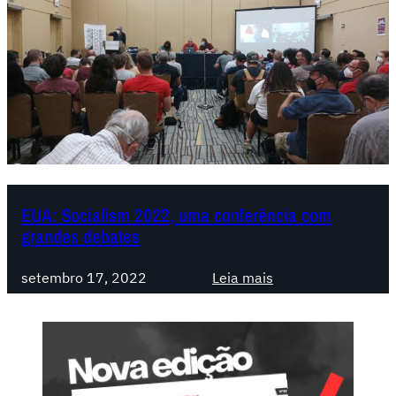
EUA: Socialism 2022, uma conferência com
grandes debates
:
setembro 17, 2022
Leia mais
E
U
A
:
S