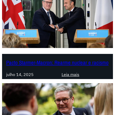
Pacto Starmer-Macron: Rearme nuclear e racismo
:
julho 14, 2025
Leia mais
P
a
c
t
o
S