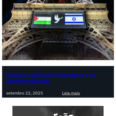
Palestina: a política de “dois Estados” é um
placebo envenenado
:
setembro 22, 2025
Leia mais
P
a
l