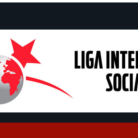
e Declarações
Campanhas
Polêmicas
Datas
Quem somos?
Cong