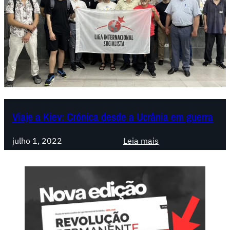
Viaje a Kiev: Crónica desde a Ucrânia em guerra
:
julho 1, 2022
Leia mais
V
i
a
j
e
a
K