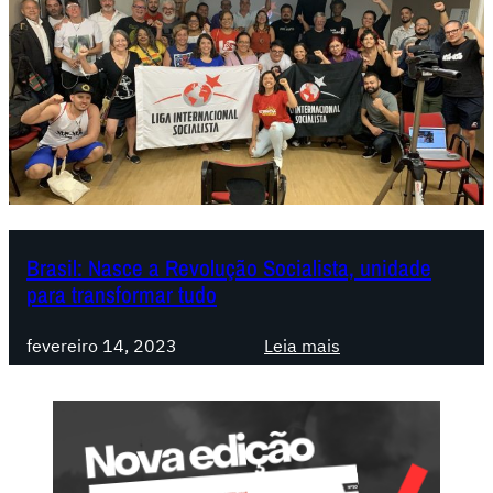
Brasil: Nasce a Revolução Socialista, unidade
para transformar tudo
:
fevereiro 14, 2023
Leia mais
B
r
a
s
i