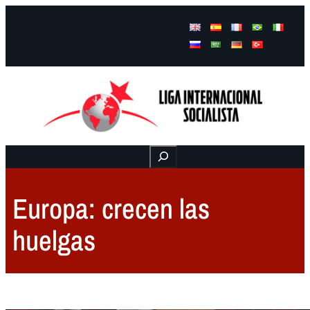
Facebook
Instagram
Mail
Buscar
Europa: crecen las
huelgas