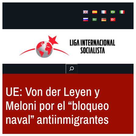
Facebook
Instagram
Mail
Buscar
UE: Von der Leyen y
Meloni por el “bloqueo
naval” antiinmigrantes