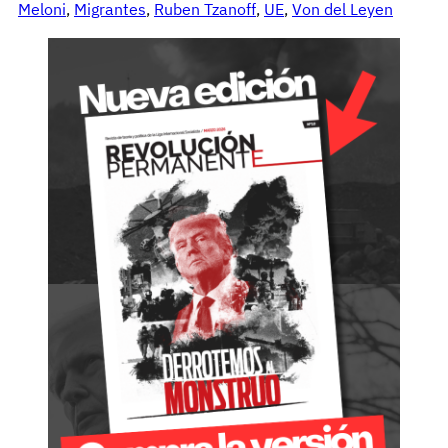
Meloni
, 
Migrantes
, 
Ruben Tzanoff
, 
UE
, 
Von del Leyen