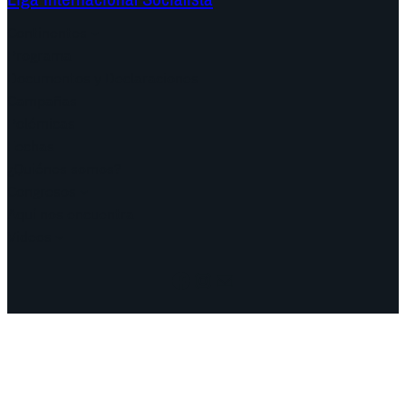
Continentes
Programa
Documentos y Declaraciones
Campañas
Polémicas
Fechas
¿Quiénes somos?
Congresos
Aquí nos encuentra
Videos
Facebook
Instagram
Mail