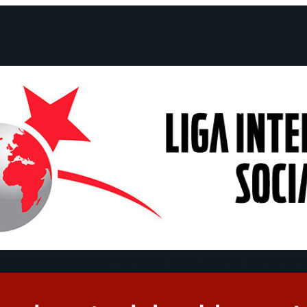
claraciones
Campañas
Polémicas
Fechas
¿Quiénes somos?
Con