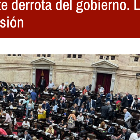
te derrota del gobierno. 
sión