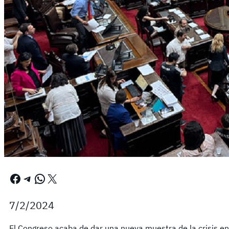
Facebook
Telegram
WhatsApp
X
7/2/2024
El Congreso acaba de dar una nueva muestra de la crisis en