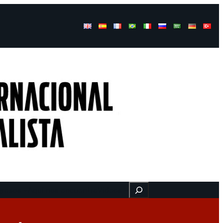
Buscar
gresos
Aquí nos encuentra
Videos