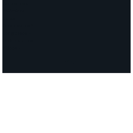
Campanhas
Polêmicas
Datas
Quem somos?
Congressos
Onde estamos
Vídeos
Facebook
Instagram
Mail