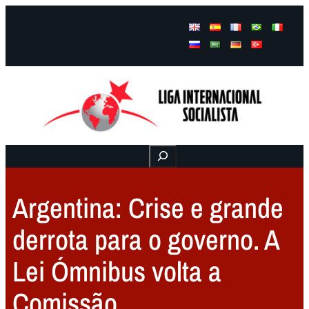
Facebook
Instagram
Mail
Buscar
Argentina: Crise e grande
derrota para o governo. A
Lei Ómnibus volta a
Comissão