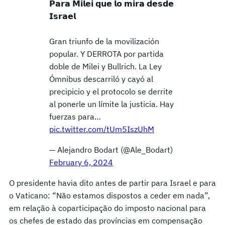
𝗣𝗮𝗿𝗮 𝗠𝗶𝗹𝗲𝗶 𝗾𝘂𝗲 𝗹𝗼 𝗺𝗶𝗿𝗮 𝗱𝗲𝘀𝗱𝗲
𝗜𝘀𝗿𝗮𝗲𝗹
Gran triunfo de la movilización
popular. Y DERROTA por partida
doble de Milei y Bullrich. La Ley
Ómnibus descarriló y cayó al
precipicio y el protocolo se derrite
al ponerle un límite la justicia. Hay
fuerzas para…
pic.twitter.com/tUm5IszUhM
— Alejandro Bodart (@Ale_Bodart)
February 6, 2024
O presidente havia dito antes de partir para Israel e para
o Vaticano: “Não estamos dispostos a ceder em nada”,
em relação à coparticipação do imposto nacional para
os chefes de estado das províncias em compensação