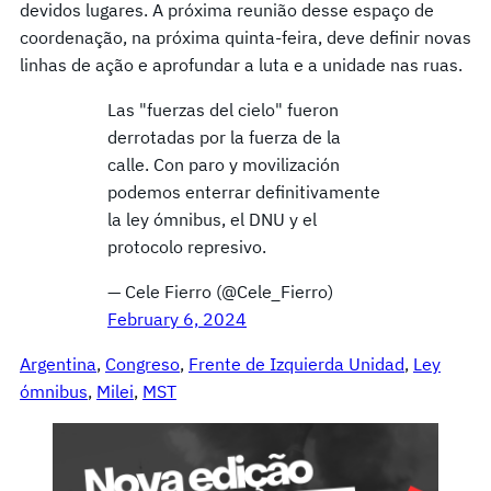
devidos lugares. A próxima reunião desse espaço de
coordenação, na próxima quinta-feira, deve definir novas
linhas de ação e aprofundar a luta e a unidade nas ruas.
Las "fuerzas del cielo" fueron
derrotadas por la fuerza de la
calle. Con paro y movilización
podemos enterrar definitivamente
la ley ómnibus, el DNU y el
protocolo represivo.
— Cele Fierro (@Cele_Fierro)
February 6, 2024
Argentina
, 
Congreso
, 
Frente de Izquierda Unidad
, 
Ley
ómnibus
, 
Milei
, 
MST