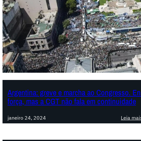
Argentina: greve e marcha ao Congresso. E
força, mas a CGT não fala em continuidade
janeiro 24, 2024
Leia mai