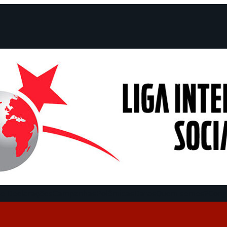
e Declarações
Campanhas
Polêmicas
Datas
Quem somos?
Cong