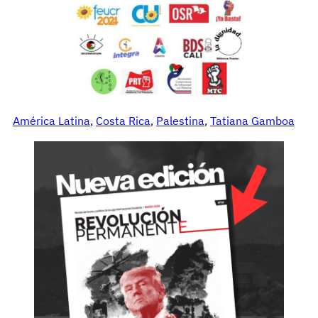
América Latina
, 
Costa Rica
, 
Palestina
, 
Tatiana Gamboa