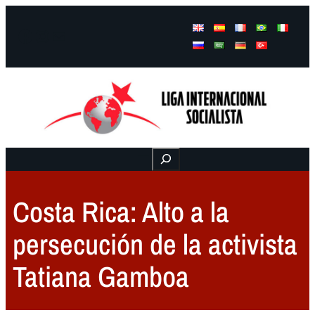
Facebook
Instagram
Mail
Buscar
Costa Rica: Alto a la
persecución de la activista
Tatiana Gamboa