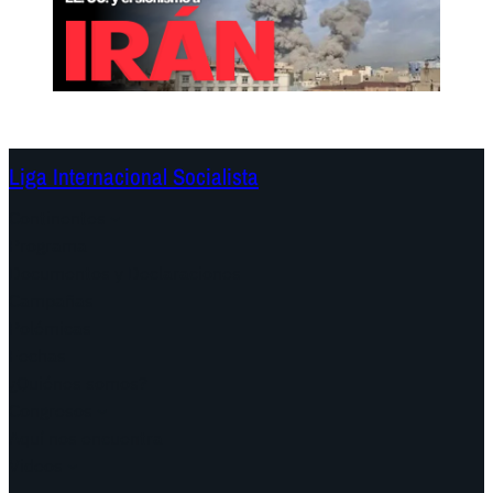
Liga Internacional Socialista
Continentes
Programa
Documentos y Declaraciones
Campañas
Polémicas
Fechas
¿Quiénes somos?
Congresos
Aquí nos encuentra
Videos