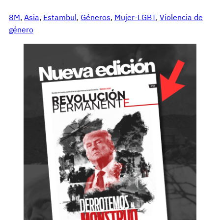
8M
, 
Asia
, 
Estambul
, 
Géneros
, 
Mujer-LGBT
, 
Violencia de
género