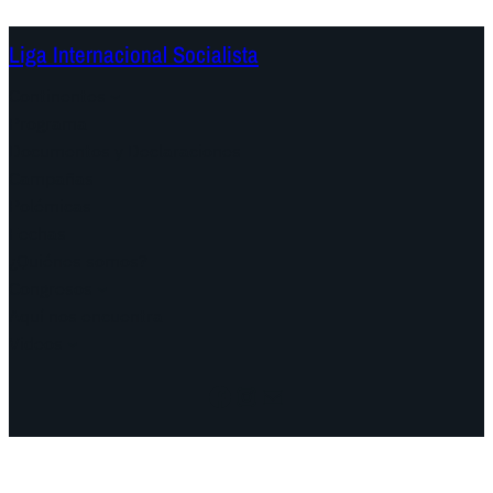
Liga Internacional Socialista
Continentes
Programa
Documentos y Declaraciones
Campañas
Polémicas
Fechas
¿Quiénes somos?
Congresos
Aquí nos encuentra
Videos
Facebook
Instagram
Mail