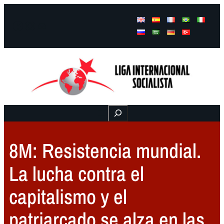
Facebook
Instagram
Mail
Buscar
8M: Resistencia mundial.
La lucha contra el
capitalismo y el
patriarcado se alza en las