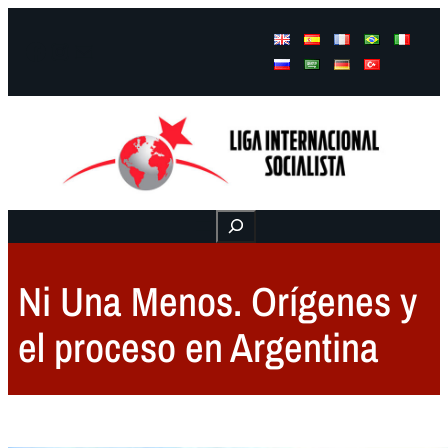
Facebook
Instagram
Mail
Buscar
Ni Una Menos. Orígenes y
el proceso en Argentina