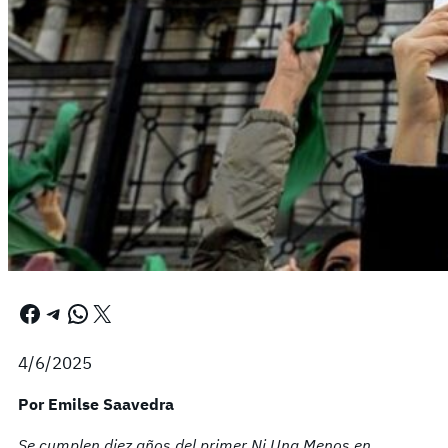
Facebook
Telegram
WhatsApp
X
4/6/2025
Por Emilse Saavedra
Se cumplen diez años del primer Ni Una Menos en