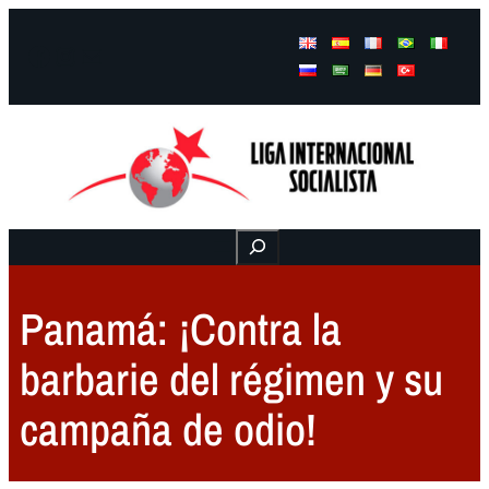
Facebook
Instagram
Mail
Buscar
Panamá: ¡Contra la
barbarie del régimen y su
campaña de odio!