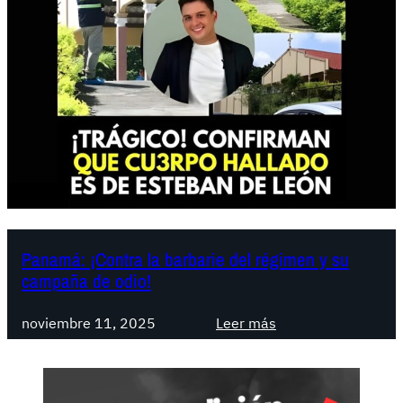
Panamá: ¡Contra la barbarie del régimen y su
campaña de odio!
:
noviembre 11, 2025
Leer más
P
a
n