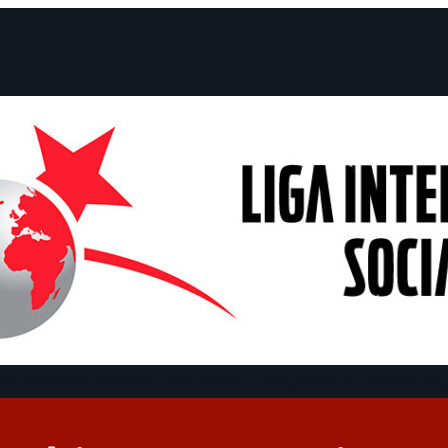
claraciones
Campañas
Polémicas
Fechas
¿Quiénes somos?
Con