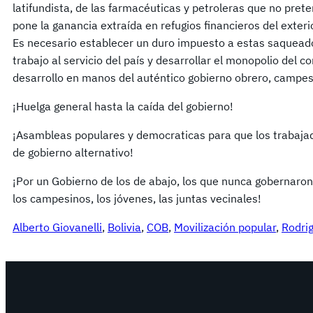
latifundista, de las farmacéuticas y petroleras que no prete
pone la ganancia extraída en refugios financieros del exteri
Es necesario establecer un duro impuesto a estas saqueador
trabajo al servicio del país y desarrollar el monopolio del c
desarrollo en manos del auténtico gobierno obrero, campes
¡Huelga general hasta la caída del gobierno!
¡Asambleas populares y democraticas para que los trabaja
de gobierno alternativo!
¡Por un Gobierno de los de abajo, los que nunca gobernaron
los campesinos, los jóvenes, las juntas vecinales!
Alberto Giovanelli
, 
Bolivia
, 
COB
, 
Movilización popular
, 
Rodrig