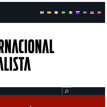
Buscar
gresos
Aquí nos encuentra
Videos