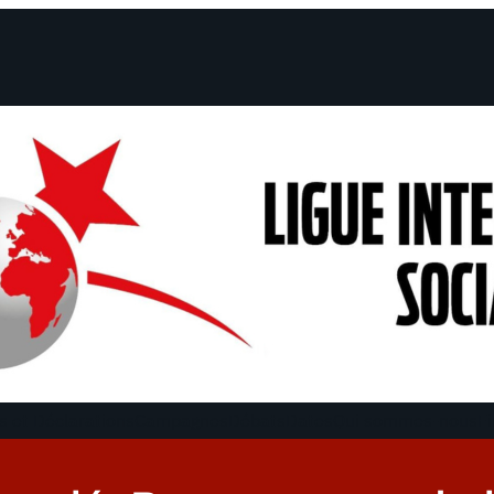
 et Déclarations
Campagnes
Débats
Dates
Qui sommes-nous
Fi