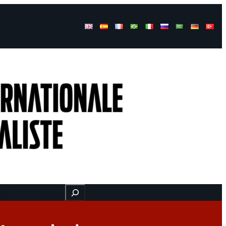
Buscar
nd us here
Vidéo